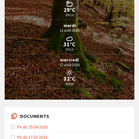
29°C
2m/s
mardi
11 août 2026
31°C
3m/s
mercredi
12 août 2026
32°C
1m/s
DOCUMENTS
PV du 29.04.2026
PV du 27.03.2026