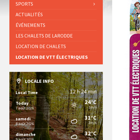
SPORTS
ACTUALITÉS
ÉVÉNEMENTS
LES CHALETS DE LARODDE
LOCATION DE CHALETS
LOCATION DE VTT ÉLECTRIQUES
LOCALE INFO
12 h 24 min
Local Time
24°C
Today
1m/s
7 août 2026
31°C
samedi
2m/s
8 août 2026
32°C
dimanche
2m/s
9 août 2026