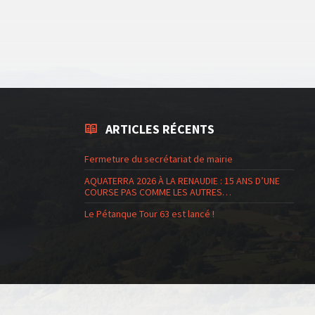
ARTICLES RÉCENTS
Fermeture du secrétariat de mairie
AQUATERRA 2026 À LA RENAUDIE : 15 ANS D’UNE
COURSE PAS COMME LES AUTRES…
Le Pétanque Tour 63 est lancé !