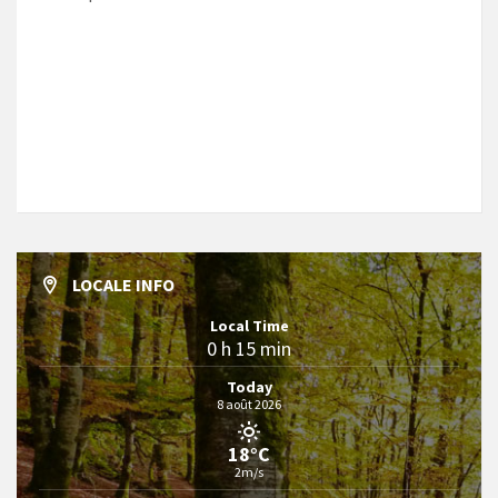
LOCALE INFO
Local Time
0 h 15 min
Today
8 août 2026
18°C
2m/s