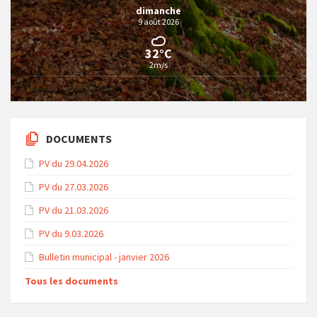
dimanche
9 août 2026
32°C
2m/s
DOCUMENTS
PV du 29.04.2026
PV du 27.03.2026
PV du 21.03.2026
PV du 9.03.2026
Bulletin municipal - janvier 2026
Tous les documents