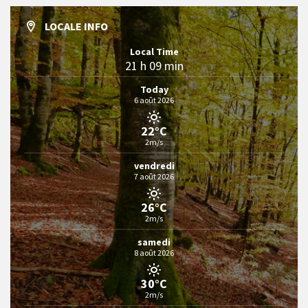
LOCALE INFO
Local Time
21 h 09 min
Today
6 août 2026
22°C
2m/s
vendredi
7 août 2026
26°C
2m/s
samedi
8 août 2026
30°C
2m/s