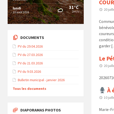
COUR
31°C
lundi
20 juil
2m/s
10 août 2026
Communiq
bénévole
coureurs
DOCUMENTS
conditio
garder 
PV du 29.04.2026
PV du 27.03.2026
Le Pé
PV du 21.03.2026
20 juil
PV du 9.03.2026
2026071
Bulletin municipal - janvier 2026
Tous les documents
À 
10 juil
Marie-Fr
DIAPORAMAS PHOTOS