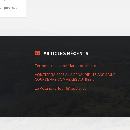
23 juin 2026
ARTICLES RÉCENTS
Fermeture du secrétariat de mairie
AQUATERRA 2026 À LA RENAUDIE : 15 ANS D’UNE
COURSE PAS COMME LES AUTRES…
Le Pétanque Tour 63 est lancé !