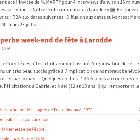
t été l’invitée de M. MARTY pour 4 interviews d’environ 15 minut
es au thème : « Notre école communale à Larodde »
Retrouvez 
s sur RBA aux dates suivantes : Diffusion aux dates suivantes : Mard
 14h Jeudi 23 juillet […]
perbe week-end de fête à Larodde
et 2026
té des fêtes a brillamment assuré l’organisation de cette é
nnu un très beau succès grâce à l’implication de nombreux bénévol
es et participants. Quelques chiffres : * 44 équipes au concours de
 Félicitations à Gabriel et Naël (12 et 13 ans !!) qui remportent le 
e restriction des usages de l’eau : Niveau ALERTE
el public à la concurrence
r la kermesse de l’école
nale – 4 et 5 juillet 2026