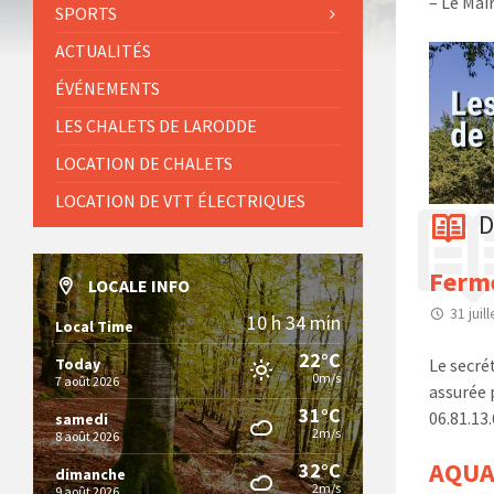
– Le Mai
SPORTS
ACTUALITÉS
ÉVÉNEMENTS
LES CHALETS DE LARODDE
LOCATION DE CHALETS
LOCATION DE VTT ÉLECTRIQUES
D
Ferme
LOCALE INFO
31 juil
10 h 34 min
Local Time
22°C
Today
Le secré
0m/s
7 août 2026
assurée 
31°C
06.81.13.
samedi
2m/s
8 août 2026
AQUA
32°C
dimanche
2m/s
9 août 2026