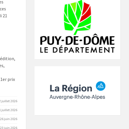
es
ces
i 21
dition,
es,
1er prix
2 juillet 2026
1 juillet 2026
26 juin 2026
23 juin 2026