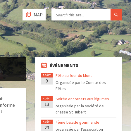
MAP
ÉVÉNEMENTS
Fête au four du Mont
AOÛT
9
Organisée par le Comité des
Fêtes
ît
Soirée encornets aux légumes
AOÛT
13
conforme
organisée par la société de
et
chasse St Hubert
4ème balade gourmande
AOÛT
23
organisée par l’association