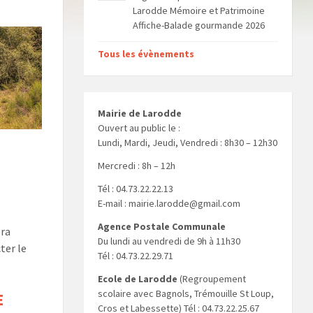
Larodde Mémoire et Patrimoine
Affiche-Balade gourmande 2026
Tous les évènements
Mairie de Larodde
Ouvert au public le :
Lundi, Mardi, Jeudi, Vendredi : 8h30 – 12h30
Mercredi : 8h – 12h
Tél : 04.73.22.22.13
E-mail : mairie.larodde@gmail.com
Agence Postale Communale
era
Du lundi au vendredi de 9h à 11h30
ter le
Tél : 04.73.22.29.71
Ecole de Larodde
(Regroupement
scolaire avec Bagnols, Trémouille St Loup,
E
Cros et Labessette) Tél : 04.73.22.25.67