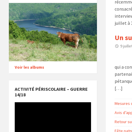
récemmen
consacré
interview
juillet à
Un su
9 juill
Le Comi
qui a co
Voir les albums
partenair
pétanque.
[…]
ACTIVITÉ PÉRISCOLAIRE – GUERRE
14/18
Mesures d
Lecteur
vidéo
Avis d’app
Retour su
Fête patro