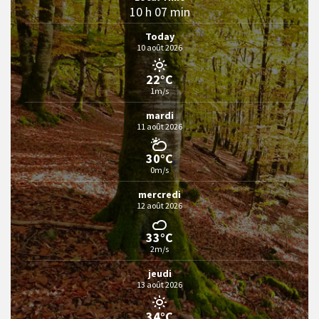
10 h 07 min
Today
10 août 2026
22°C
1m/s
mardi
11 août 2026
30°C
0m/s
mercredi
12 août 2026
33°C
2m/s
jeudi
13 août 2026
34°C