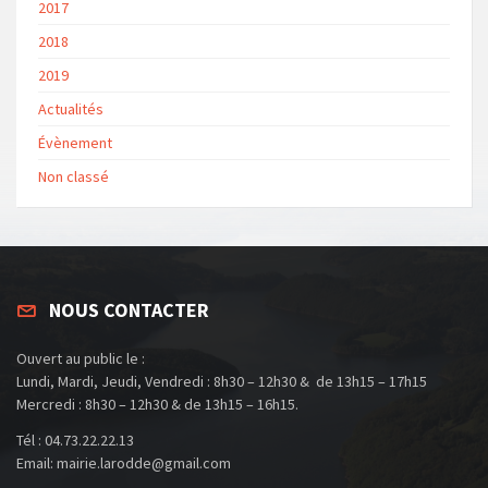
2017
2018
2019
Actualités
Évènement
Non classé
NOUS CONTACTER
Ouvert au public le :
Lundi, Mardi, Jeudi, Vendredi : 8h30 – 12h30 & de 13h15 – 17h15
Mercredi : 8h30 – 12h30 & de 13h15 – 16h15.
Tél : 04.73.22.22.13
Email: mairie.larodde@gmail.com