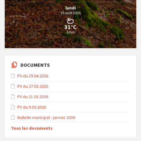
lundi
10 août 2026
31°C
1m/s
DOCUMENTS
PV du 29.04.2026
PV du 27.03.2026
PV du 21.03.2026
PV du 9.03.2026
Bulletin municipal - janvier 2026
Tous les documents