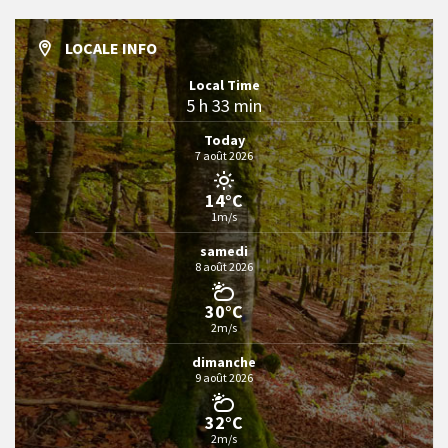
LOCALE INFO
Local Time
5 h 33 min
Today
7 août 2026
14°C
1m/s
samedi
8 août 2026
30°C
2m/s
dimanche
9 août 2026
32°C
2m/s